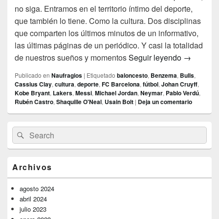
no siga. Entramos en el territorio íntimo del deporte,
que también lo tiene. Como la cultura. Dos disciplinas
que comparten los últimos minutos de un informativo,
las últimas páginas de un periódico. Y casi la totalidad
El territor
de nuestros sueños y momentos
Seguir leyendo
→
Publicado en
Naufragios
|
Etiquetado
baloncesto
,
Benzema
,
Bulls
,
Cassius Clay
,
cultura
,
deporte
,
FC Barcelona
,
fútbol
,
Johan Cruyff
,
Kobe Bryant
,
Lakers
,
Messi
,
Michael Jordan
,
Neymar
,
Pablo Verdú
,
Rubén Castro
,
Shaquille O'Neal
,
Usain Bolt
|
Deja un comentario
El
Buscar
Buscar
área
por:
de
widget
barra
Archivos
lateral
primaria
agosto 2024
abril 2024
julio 2023