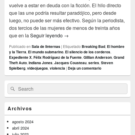
vuelve a estar en deuda con la ficción. El hilo directo
que las une podría resultar paradójico, pero desde
luego, no puede ser más efectivo. Según la periodista,
dos tercios de las mujeres de menos de treinta años
Vocaciones de ficción
que en la
Seguir leyendo
→
Publicado en
Sala de linternas
|
Etiquetado
Breaking Bad
,
El hombre
y la Tierra
,
El mundo submarino
,
El silencio de los corderos
,
Expediente X
,
Félix Rodríguez de la Fuente
,
Gillian Anderson
,
Grand
Theft Auto
,
Indiana Jones
,
Jacques Cousteau
,
series
,
Steven
Spielberg
,
videojuegos
,
violencia
|
Deja un comentario
El
Buscar
Buscar
área
por:
de
widget
barra
Archivos
lateral
primaria
agosto 2024
abril 2024
julio 2023