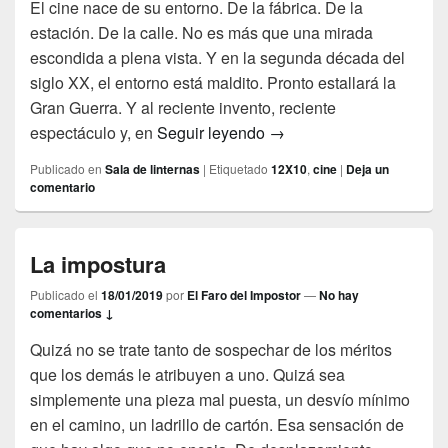
El cine nace de su entorno. De la fábrica. De la
estación. De la calle. No es más que una mirada
escondida a plena vista. Y en la segunda década del
siglo XX, el entorno está maldito. Pronto estallará la
Gran Guerra. Y al reciente invento, reciente
12X10. #3 La ciencia del
espectáculo y, en
Seguir leyendo
→
Publicado en
Sala de linternas
|
Etiquetado
12X10
,
cine
|
Deja un
comentario
La impostura
Publicado el
18/01/2019
por
El Faro del Impostor
—
No hay
comentarios ↓
Quizá no se trate tanto de sospechar de los méritos
que los demás le atribuyen a uno. Quizá sea
simplemente una pieza mal puesta, un desvío mínimo
en el camino, un ladrillo de cartón. Esa sensación de