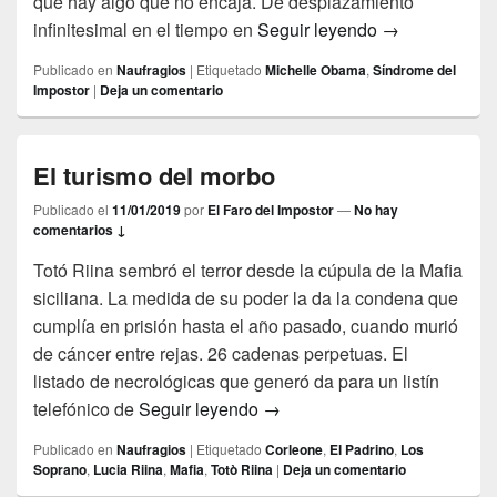
que hay algo que no encaja. De desplazamiento
La impostura
infinitesimal en el tiempo en
Seguir leyendo
→
Publicado en
Naufragios
|
Etiquetado
Michelle Obama
,
Síndrome del
Impostor
|
Deja un comentario
El turismo del morbo
Publicado el
11/01/2019
por
El Faro del Impostor
—
No hay
comentarios ↓
Totó Riina sembró el terror desde la cúpula de la Mafia
siciliana. La medida de su poder la da la condena que
cumplía en prisión hasta el año pasado, cuando murió
de cáncer entre rejas. 26 cadenas perpetuas. El
listado de necrológicas que generó da para un listín
El turismo del morbo
telefónico de
Seguir leyendo
→
Publicado en
Naufragios
|
Etiquetado
Corleone
,
El Padrino
,
Los
Soprano
,
Lucia Riina
,
Mafia
,
Totò Riina
|
Deja un comentario