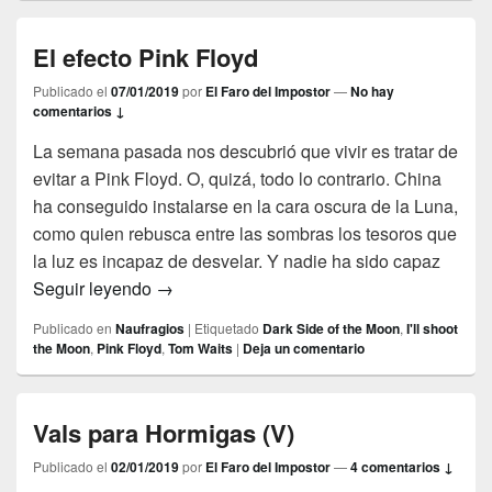
El efecto Pink Floyd
Publicado el
07/01/2019
por
El Faro del Impostor
—
No hay
comentarios ↓
La semana pasada nos descubrió que vivir es tratar de
evitar a Pink Floyd. O, quizá, todo lo contrario. China
ha conseguido instalarse en la cara oscura de la Luna,
como quien rebusca entre las sombras los tesoros que
la luz es incapaz de desvelar. Y nadie ha sido capaz
El efecto Pink Floyd
Seguir leyendo
→
Publicado en
Naufragios
|
Etiquetado
Dark Side of the Moon
,
I'll shoot
the Moon
,
Pink Floyd
,
Tom Waits
|
Deja un comentario
Vals para Hormigas (V)
Publicado el
02/01/2019
por
El Faro del Impostor
—
4 comentarios ↓