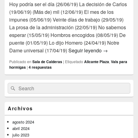
Hoy podría ser el día (26/06/19) La decisión de Carlos
(19/06/19) (Más de) mil (12/06/19) El mes de los
impunes (05/06/19) Veinte días de trabajo (29/05/19)
La prosa de la administración (22/05/19) No sabemos
esperar (15/05/19) Hombros encogidos (08/05/19) De
puente (01/05/19) Lo dijo Homero (24/04/19) Notre
Vals para Hormi
Dame universal (17/04/19)
Seguir leyendo
→
Publicado en
Sala de Calderas
|
Etiquetado
Alicante Plaza
,
Vals para
hormigas
|
4
respuestas
El
Buscar
Buscar
área
por:
de
widget
barra
Archivos
lateral
primaria
agosto 2024
abril 2024
julio 2023