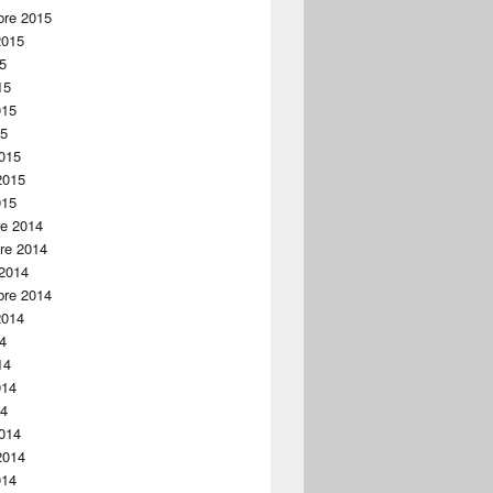
bre 2015
2015
15
15
015
15
015
2015
015
re 2014
re 2014
 2014
bre 2014
2014
14
14
014
14
014
2014
014