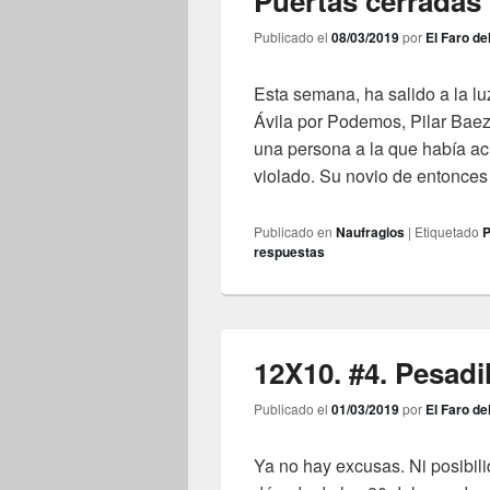
Puertas cerradas
Publicado el
08/03/2019
por
El Faro de
Esta semana, ha salido a la lu
Ávila por Podemos, Pilar Baez
una persona a la que había a
violado. Su novio de entonce
Publicado en
Naufragios
|
Etiquetado
P
respuestas
12X10. #4. Pesadi
Publicado el
01/03/2019
por
El Faro de
Ya no hay excusas. Ni posibili