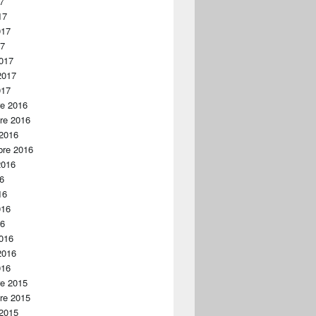
17
17
017
17
017
2017
017
re 2016
re 2016
 2016
bre 2016
2016
16
16
016
16
016
2016
016
re 2015
re 2015
 2015