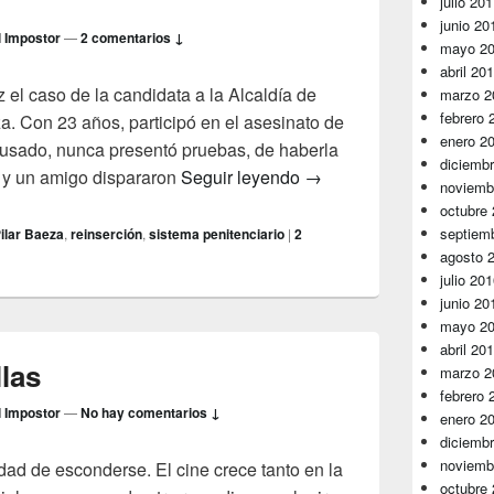
julio 20
junio 20
l Impostor
—
2 comentarios ↓
mayo 2
abril 20
z el caso de la candidata a la Alcaldía de
marzo 2
febrero 
a. Con 23 años, participó en el asesinato de
enero 2
cusado, nunca presentó pruebas, de haberla
diciemb
Puertas cerradas
s y un amigo dispararon
Seguir leyendo
→
noviemb
octubre
septiem
ilar Baeza
,
reinserción
,
sistema penitenciario
|
2
agosto 
julio 20
junio 20
mayo 2
abril 20
llas
marzo 2
febrero 
l Impostor
—
No hay comentarios ↓
enero 2
diciemb
noviemb
dad de esconderse. El cine crece tanto en la
octubre