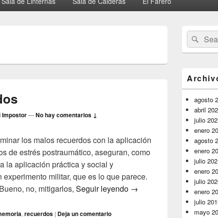
Sala de Linternas
Sala de Calderas
El Farero
El
Buscar
Busc
área
por:
de
widget
barra
lateral
Archiv
primaria
dos
agosto 
abril 20
l Impostor
—
No hay comentarios ↓
julio 20
enero 2
minar los malos recuerdos con la aplicación
agosto 
enero 2
os de estrés postraumático, aseguran, como
julio 20
 la aplicación práctica y social y
enero 2
experimento militar, que es lo que parece.
julio 20
Recuerdos borrados
Bueno, no, mitigarlos,
Seguir leyendo
→
enero 2
julio 20
mayo 2
memoria
,
recuerdos
|
Deja un comentario