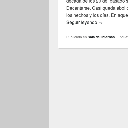
década de los 20 del pasado s
Decantarse. Casi queda abolid
los hechos y los días. En aq
12X10. #4. Pes
Seguir leyendo
→
Publicado en
Sala de linternas
|
Etique