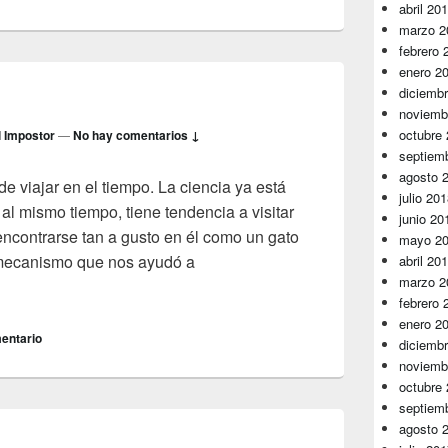
abril 20
marzo 2
febrero 
enero 2
diciemb
noviemb
octubre
l Impostor
—
No hay comentarios ↓
septiem
agosto 
e viajar en el tiempo. La ciencia ya está
julio 20
 al mismo tiempo, tiene tendencia a visitar
junio 20
ncontrarse tan a gusto en él como un gato
mayo 2
 mecanismo que nos ayudó a
abril 20
marzo 2
a
febrero 
enero 2
entario
diciemb
noviemb
octubre
septiem
agosto 