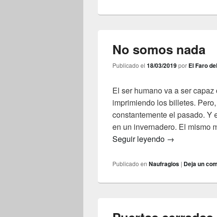
No somos nada
Publicado el
18/03/2019
por
El Faro de
El ser humano va a ser capaz d
imprimiendo los billetes. Pero,
constantemente el pasado. Y e
en un invernadero. El mismo
No somos nad
Seguir leyendo
→
Publicado en
Naufragios
|
Deja un com