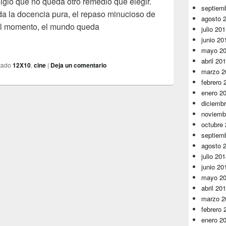
iglo que no queda otro remedio que elegir.
septiem
a la docencia pura, el repaso minucioso de
agosto 
uel momento, el mundo queda
julio 20
adillas
junio 20
mayo 2
abril 20
tado
12X10
,
cine
|
Deja un comentario
marzo 2
febrero 
enero 2
diciemb
noviemb
octubre
septiem
agosto 
julio 20
junio 20
mayo 2
abril 20
marzo 2
febrero 
enero 2