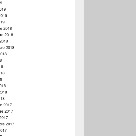
19
019
2019
019
re 2018
re 2018
 2018
bre 2018
2018
18
18
018
18
018
2018
018
re 2017
re 2017
 2017
bre 2017
2017