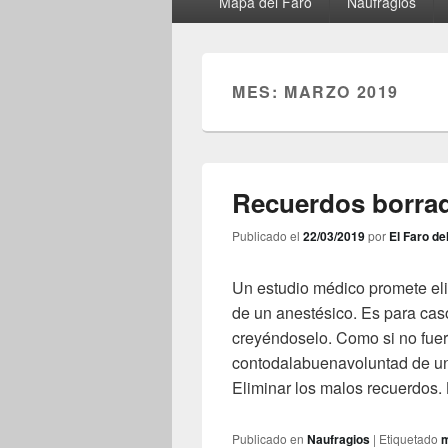
Mapa del Faro
Naufragios
principal
MES:
MARZO 2019
Recuerdos borra
Publicado el
22/03/2019
por
El Faro de
Un estudio médico promete eli
de un anestésico. Es para cas
creyéndoselo. Como si no fuera
contodalabuenavoluntad de un 
Eliminar los malos recuerdos. 
Publicado en
Naufragios
|
Etiquetado