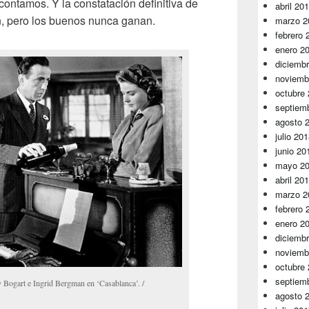
contamos. Y la constatación definitiva de
abril 20
n, pero los buenos nunca ganan.
marzo 2
febrero 
enero 2
diciemb
noviemb
octubre
septiem
agosto 
julio 20
junio 20
mayo 2
abril 20
marzo 2
febrero 
enero 2
diciemb
noviemb
octubre
septiem
Bogart e Ingrid Bergman en ‘Casablanca’. /
agosto 