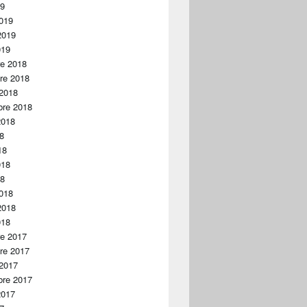
19
019
2019
019
re 2018
re 2018
 2018
bre 2018
2018
18
18
018
18
018
2018
018
re 2017
re 2017
 2017
bre 2017
2017