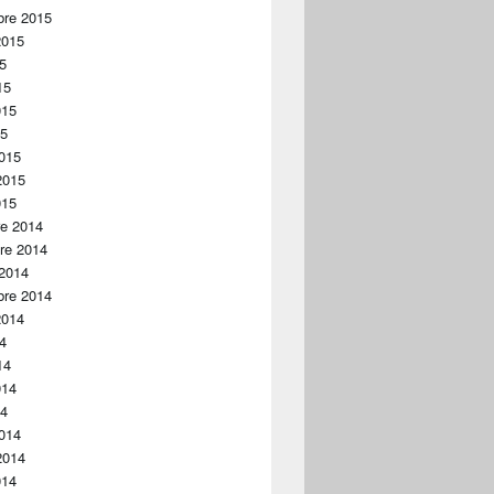
bre 2015
2015
15
15
015
15
015
2015
015
re 2014
re 2014
 2014
bre 2014
2014
14
14
014
14
014
2014
014