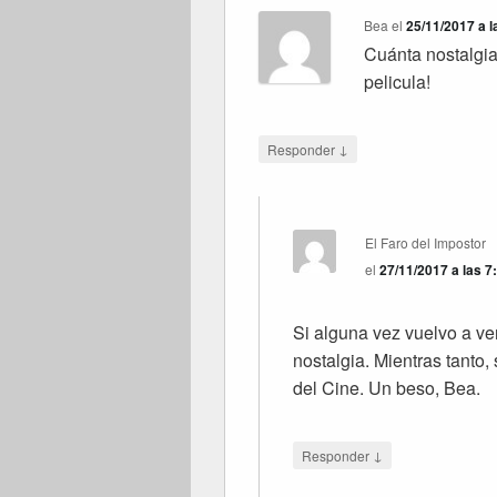
Bea
el
25/11/2017 a 
Cuánta nostalgia
pelicula!
↓
Responder
El Faro del Impostor
el
27/11/2017 a las 
Si alguna vez vuelvo a ver
nostalgia. Mientras tanto
del Cine. Un beso, Bea.
↓
Responder