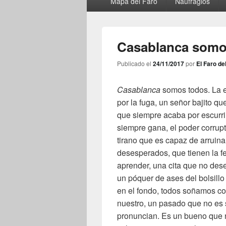
Mapa del Faro
Naufragios
principal
Casablanca somo
Publicado el
24/11/2017
por
El Faro de
Casablanca
somos todos. La e
por la fuga, un señor bajito qu
que siempre acaba por escurri
siempre gana, el poder corrupto
tirano que es capaz de arruina
desesperados, que tienen la f
aprender, una cita que no des
un póquer de ases del bolsill
en el fondo, todos soñamos co
nuestro, un pasado que no es 
pronuncian. Es un bueno que 