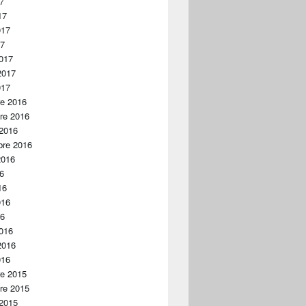
17
17
017
17
017
2017
017
re 2016
re 2016
 2016
bre 2016
2016
16
16
016
16
016
2016
016
re 2015
re 2015
 2015