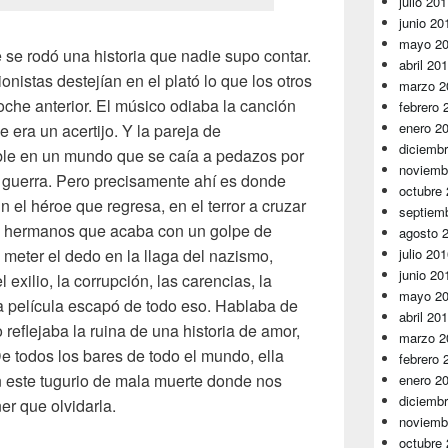
julio 20
junio 20
mayo 2
 se rodó una historia que nadie supo contar.
abril 20
ionistas destejían en el plató lo que los otros
marzo 2
oche anterior. El músico odiaba la canción
febrero 
enero 2
 era un acertijo. Y la pareja de
diciemb
ible en un mundo que se caía a pedazos por
noviemb
 guerra. Pero precisamente ahí es donde
octubre
 el héroe que regresa, en el terror a cruzar
septiem
tre hermanos que acaba con un golpe de
agosto 
julio 20
meter el dedo en la llaga del nazismo,
junio 20
l exilio, la corrupción, las carencias, la
mayo 2
a película escapó de todo eso. Hablaba de
abril 20
 reflejaba la ruina de una historia de amor,
marzo 2
e todos los bares de todo el mundo, ella
febrero 
 este tugurio de mala muerte donde nos
enero 2
diciemb
er que olvidarla.
noviemb
octubre