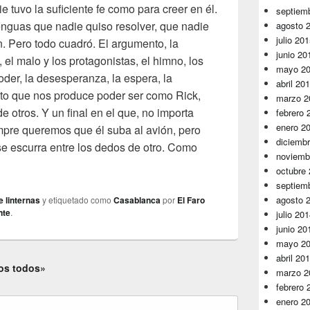
e tuvo la suficiente fe como para creer en él.
septiem
enguas que nadie quiso resolver, que nadie
agosto 
julio 20
. Pero todo cuadró. El argumento, la
junio 20
 el malo y los protagonistas, el himno, los
mayo 2
poder, la desesperanza, la espera, la
abril 20
ato que nos produce poder ser como Rick,
marzo 2
de otros. Y un final en el que, no importa
febrero 
enero 2
pre queremos que él suba al avión, pero
diciemb
e escurra entre los dedos de otro. Como
noviemb
octubre
septiem
agosto 
e linternas
y etiquetado como
Casablanca
por
El Faro
nte
.
julio 20
junio 20
mayo 2
abril 20
os todos»
marzo 2
febrero 
enero 2