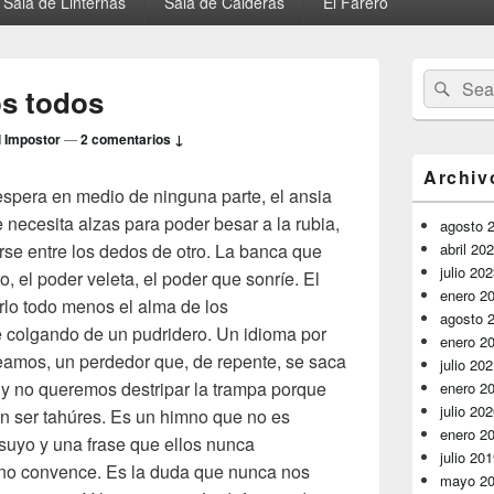
Sala de Linternas
Sala de Calderas
El Farero
El
Buscar
Busc
área
s todos
por:
de
widget
l Impostor
—
2 comentarios ↓
barra
lateral
Archiv
primaria
spera en medio de ninguna parte, el ansia
e necesita alzas para poder besar a la rubia,
agosto 
rse entre los dedos de otro. La banca que
abril 20
julio 20
, el poder veleta, el poder que sonríe. El
enero 2
rlo todo menos el alma de los
agosto 
e colgando de un pudridero. Un idioma por
enero 2
eamos, un perdedor que, de repente, se saca
julio 20
o y no queremos destripar la trampa porque
enero 2
julio 20
n ser tahúres. Es un himno que no es
enero 2
suyo y una frase que ellos nunca
julio 20
no convence. Es la duda que nunca nos
mayo 2