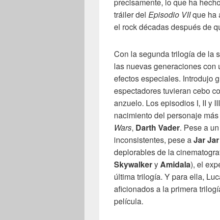
precisamente, lo que ha hech
tráiler del
Episodio VII
que ha 
el rock décadas después de que
Con la segunda trilogía de la 
las nuevas generaciones con u
efectos especiales. Introdujo 
espectadores tuvieran cebo con
anzuelo. Los episodios I, II y II
nacimiento del personaje más
Wars
,
Darth Vader
. Pese a un
inconsistentes, pese a
Jar Jar
deplorables de la cinematogra
Skywalker
y
Amidala
), el ex
última trilogía. Y para ella, L
aficionados a la primera trilo
película.