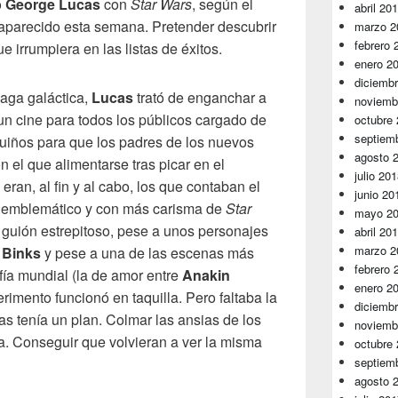
o
George Lucas
con
Star Wars
, según el
abril 20
aparecido esta semana. Pretender descubrir
marzo 2
febrero 
 irrumpiera en las listas de éxitos.
enero 2
diciemb
saga galáctica,
Lucas
trató de enganchar a
noviemb
n cine para todos los públicos cargado de
octubre
septiem
guiños para que los padres de los nuevos
agosto 
 el que alimentarse tras picar en el
julio 20
I eran, al fin y al cabo, los que contaban el
junio 20
 emblemático y con más carisma de
Star
mayo 2
 guión estrepitoso, pese a unos personajes
abril 20
marzo 2
 Binks
y pese a una de las escenas más
febrero 
fía mundial (la de amor entre
Anakin
enero 2
perimento funcionó en taquilla. Pero faltaba la
diciemb
ucas tenía un plan. Colmar las ansias de los
noviemb
gía. Conseguir que volvieran a ver la misma
octubre
septiem
agosto 