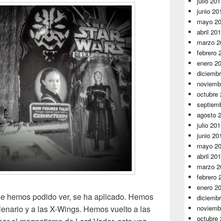
julio 20
junio 20
mayo 2
abril 20
marzo 2
febrero 
enero 2
diciemb
noviemb
octubre
septiem
agosto 
julio 20
junio 20
mayo 2
abril 20
marzo 2
febrero 
enero 2
ue hemos podido ver, se ha aplicado. Hemos
diciemb
noviemb
ilenario y a las X-Wings. Hemos vuelto a las
octubre