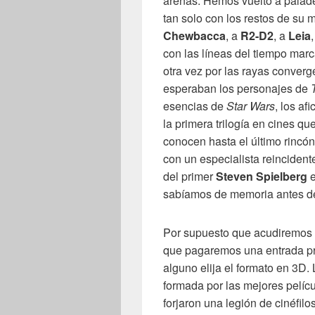
arenas. Hemos vuelto a palade
tan solo con los restos de s
Chewbacca
, a
R2-D2
, a
Leia
con las líneas del tiempo mar
otra vez por las rayas converg
esperaban los personajes de
esencias de
Star Wars
, los af
la primera trilogía en cines qu
conocen hasta el último rincó
con un especialista reincident
del primer
Steven Spielberg
sabíamos de memoria antes de 
Por supuesto que acudiremos 
que pagaremos una entrada pr
alguno elija el formato en 3D. 
formada por las mejores pelícu
forjaron una legión de cinéfil