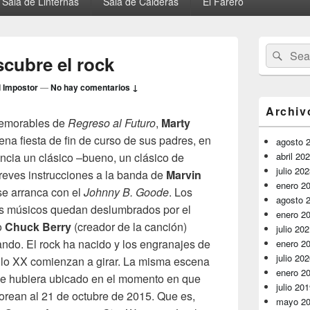
Sala de Linternas
Sala de Calderas
El Farero
El
Buscar
Busc
área
cubre el rock
por:
de
widget
l Impostor
—
No hay comentarios ↓
barra
lateral
Archiv
primaria
memorables de
Regreso al Futuro
,
Marty
na fiesta de fin de curso de sus padres, en
agosto 
ncia un clásico –bueno, un clásico de
abril 20
julio 20
reves instrucciones a la banda de
Marvin
enero 2
se arranca con el
Johnny B. Goode
. Los
agosto 
 los músicos quedan deslumbrados por el
enero 2
o
Chuck Berry
(creador de la canción)
julio 20
do. El rock ha nacido y los engranajes de
enero 2
julio 20
siglo XX comienzan a girar. La misma escena
enero 2
 se hubiera ubicado en el momento en que
julio 20
orean al 21 de octubre de 2015. Que es,
mayo 2