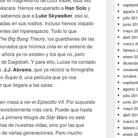
ar el magnetismo de Lord Vader, esta vez
septiem
u máscara. Hemos recuperado a
Han Solo
y
agosto 
, sabemos que a
Luke Skywalker
, eso sí,
julio 20
cadas en sus rostros. Incluso hemos viajado
junio 20
entes del hiperespacio. Todo lo que
mayo 2
abril 20
The Big Bang Theory
, los guardianes de las
marzo 2
icionados que hicimos cola en el estreno de
febrero 
e ahora ya no existen y los que no, pero
enero 2
n de Dagobah. Y para ello, Lucas ha contado
diciemb
e,
J.J. Abrams
, que ya recicló la filmografía
noviemb
octubre
en
Super 8
, una película que ya nos
septiem
que llegara a las salas.
agosto 
julio 20
en masa a ver el
Episodio VII
. Por supuesto
junio 20
mayo 2
evisiblemente más cara. Puede que hasta
abril 20
La primera trilogía de
Star Wars
no está
marzo 2
las de nuestras vidas, sino por las que
febrero 
os de varias generaciones. Pero mucho
enero 2