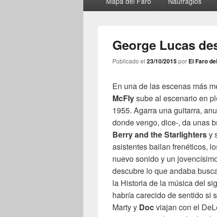
Mapa del Faro
Naufragios
principal
George Lucas des
Publicado el
23/10/2015
por
El Faro de
En una de las escenas más 
McFly
sube al escenario en ple
1955. Agarra una guitarra, anu
donde vengo, dice-, da unas b
Berry and the Starlighters
y 
asistentes bailan frenéticos,
nuevo sonido y un jovencísim
descubre lo que andaba buscan
la Historia de la música del 
habría carecido de sentido si
Marty y
Doc
viajan con el DeL