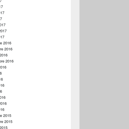
17
17
017
17
017
2017
017
re 2016
re 2016
 2016
bre 2016
2016
16
16
016
16
016
2016
016
re 2015
re 2015
 2015