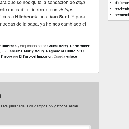
para que se nos quite la sensación de
déjà
diciemb
noviemb
este mercadillo de recuerdos
vintage
.
septiem
imos a
Hitchcock
, no a
Van Sant
. Y para
 entregas de la saga, ya hemos cambiado el
e linternas
y etiquetado como
Chuck Berry
,
Darth Vader
,
,
J. J. Abrams
,
Marty McFly
,
Regreso al Futuro
,
Star
 Theory
por
El Faro del Impostor
. Guarda
enlace
a
 será publicada.
Los campos obligatorios están