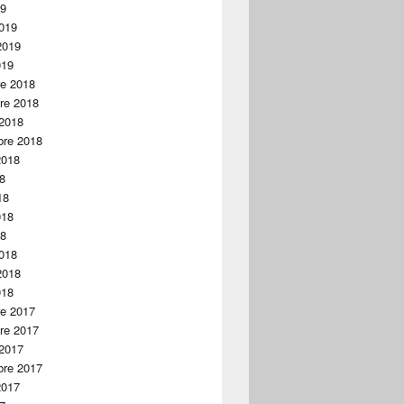
19
019
2019
019
re 2018
re 2018
 2018
bre 2018
2018
18
18
018
18
018
2018
018
re 2017
re 2017
 2017
bre 2017
2017