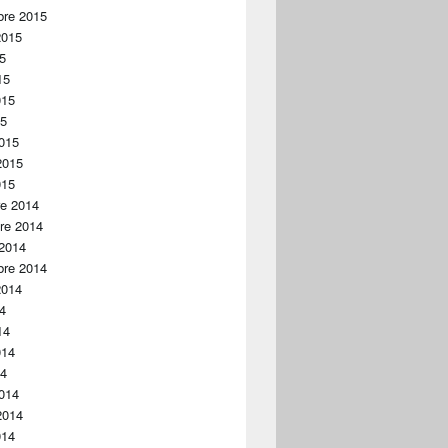
bre 2015
2015
15
15
015
15
015
2015
015
re 2014
re 2014
 2014
bre 2014
2014
14
14
014
14
014
2014
014