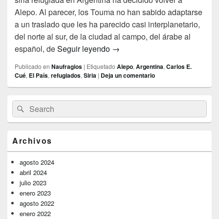
Alepo. Al parecer, los Touma no han sabido adaptarse
a un traslado que les ha parecido casi interplanetario,
del norte al sur, de la ciudad al campo, del árabe al
La huida
español, de
Seguir leyendo
→
Publicado en
Naufragios
|
Etiquetado
Alepo
,
Argentina
,
Carlos E.
Cué
,
El País
,
refugiados
,
Siria
|
Deja un comentario
El
Buscar
Buscar
área
por:
de
widget
barra
Archivos
lateral
primaria
agosto 2024
abril 2024
julio 2023
enero 2023
agosto 2022
enero 2022