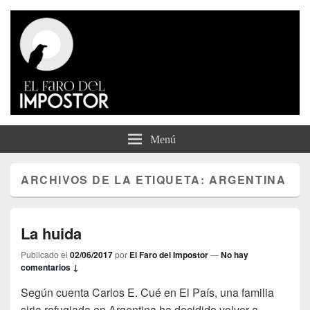
El Faro del Impostor
Menú
ARCHIVOS DE LA ETIQUETA:
ARGENTINA
La huida
Publicado el
02/06/2017
por
El Faro del Impostor
—
No hay
comentarios ↓
Según cuenta Carlos E. Cué en El País, una familia
siria refugiada en Argentina ha decidido volver a