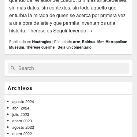
sin más datos, sin contextos, sin todo aquello que
enturbia la mirada de quien se acerca por primera vez
a una obra de arte y que permite inventarnos una
Las bragas de Thérès
historia. Thérèse es
Seguir leyendo
→
Publicado en
Naufragios
|
Etiquetado
arte
,
Balthus
,
Met
,
Metropolitan
Museum
,
Thérèse duerme
|
Deja un comentario
El
Buscar
Buscar
área
por:
de
widget
barra
Archivos
lateral
primaria
agosto 2024
abril 2024
julio 2023
enero 2023
agosto 2022
enero 2022