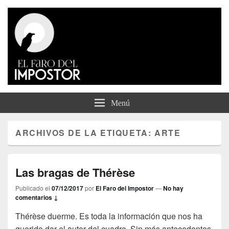
El Faro del Impostor
Menú
ARCHIVOS DE LA ETIQUETA:
ARTE
Las bragas de Thérèse
Publicado el
07/12/2017
por
El Faro del Impostor
—
No hay
comentarios ↓
Thérèse duerme. Es toda la información que nos ha
querido dar el autor del cuadro. Sin más antecedentes,