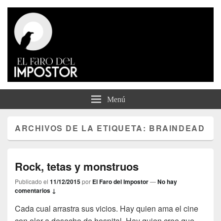
El Faro del Impostor
Menú
ARCHIVOS DE LA ETIQUETA:
BRAINDEAD
Rock, tetas y monstruos
Publicado el
11/12/2015
por
El Faro del Impostor
—
No hay
comentarios ↓
Cada cual arrastra sus vicios. Hay quien ama el cine
con olor a desecho de hospital. Hay quien cree que