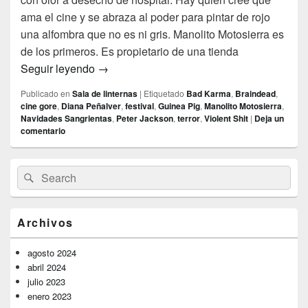
ama el cine y se abraza al poder para pintar de rojo
una alfombra que no es ni gris. Manolito Motosierra es
de los primeros. Es propietario de una tienda
Rock, tetas y monstruos
Seguir leyendo
→
Publicado en
Sala de linternas
|
Etiquetado
Bad Karma
,
Braindead
,
cine gore
,
Diana Peñalver
,
festival
,
Guinea Pig
,
Manolito Motosierra
,
Navidades Sangrientas
,
Peter Jackson
,
terror
,
Violent Shit
|
Deja un
comentario
El
Buscar
Buscar
área
por:
de
widget
barra
Archivos
lateral
primaria
agosto 2024
abril 2024
julio 2023
enero 2023