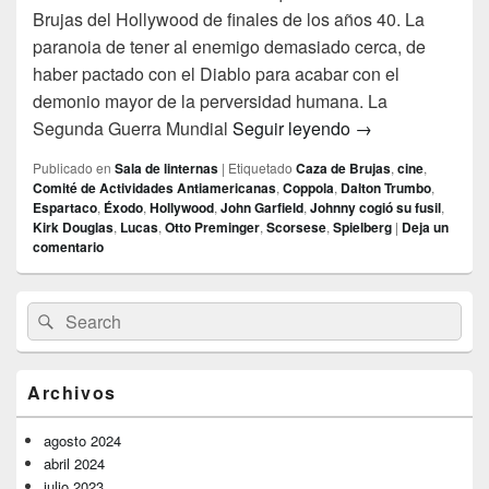
Brujas del Hollywood de finales de los años 40. La
paranoia de tener al enemigo demasiado cerca, de
haber pactado con el Diablo para acabar con el
demonio mayor de la perversidad humana. La
Sombras en la pi
Segunda Guerra Mundial
Seguir leyendo
→
Publicado en
Sala de linternas
|
Etiquetado
Caza de Brujas
,
cine
,
Comité de Actividades Antiamericanas
,
Coppola
,
Dalton Trumbo
,
Espartaco
,
Éxodo
,
Hollywood
,
John Garfield
,
Johnny cogió su fusil
,
Kirk Douglas
,
Lucas
,
Otto Preminger
,
Scorsese
,
Spielberg
|
Deja un
comentario
El
Buscar
Buscar
área
por:
de
widget
barra
Archivos
lateral
primaria
agosto 2024
abril 2024
julio 2023