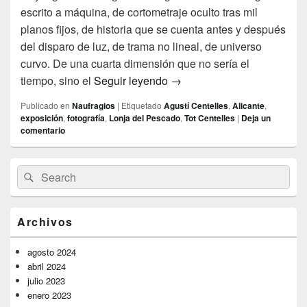
escrito a máquina, de cortometraje oculto tras mil
planos fijos, de historia que se cuenta antes y después
del disparo de luz, de trama no lineal, de universo
curvo. De una cuarta dimensión que no sería el
El tiempo redondo de Cente
tiempo, sino el
Seguir leyendo
→
Publicado en
Naufragios
|
Etiquetado
Agustí Centelles
,
Alicante
,
exposición
,
fotografía
,
Lonja del Pescado
,
Tot Centelles
|
Deja un
comentario
El
Buscar
Buscar
área
por:
de
widget
barra
Archivos
lateral
primaria
agosto 2024
abril 2024
julio 2023
enero 2023