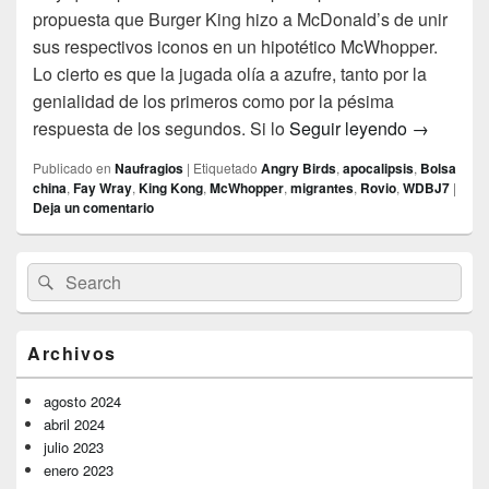
propuesta que Burger King hizo a McDonald’s de unir
sus respectivos iconos en un hipotético McWhopper.
Lo cierto es que la jugada olía a azufre, tanto por la
genialidad de los primeros como por la pésima
Apocalips
respuesta de los segundos. Si lo
Seguir leyendo
→
Publicado en
Naufragios
|
Etiquetado
Angry Birds
,
apocalipsis
,
Bolsa
china
,
Fay Wray
,
King Kong
,
McWhopper
,
migrantes
,
Rovio
,
WDBJ7
|
Deja un comentario
El
Buscar
Buscar
área
por:
de
widget
barra
Archivos
lateral
primaria
agosto 2024
abril 2024
julio 2023
enero 2023