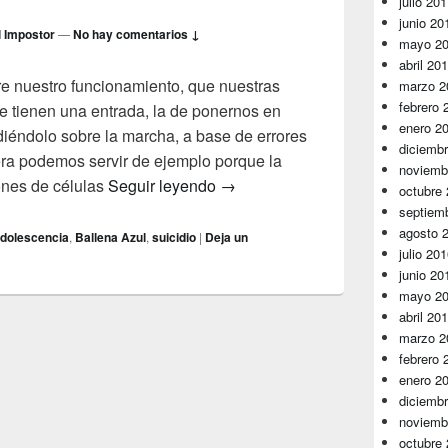
julio 20
junio 20
l Impostor
—
No hay comentarios ↓
mayo 2
abril 20
e nuestro funcionamiento, que nuestras
marzo 2
febrero 
e tienen una entrada, la de ponernos en
enero 2
iéndolo sobre la marcha, a base de errores
diciemb
iera podemos servir de ejemplo porque la
noviemb
Adolescencia
ones de células
Seguir leyendo
→
octubre
septiem
agosto 
dolescencia
,
Ballena Azul
,
suicidio
|
Deja un
julio 20
junio 20
mayo 2
abril 20
marzo 2
febrero 
enero 2
diciemb
noviemb
octubre