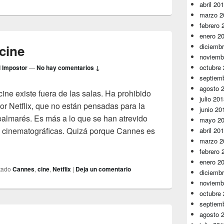
abril 20
marzo 2
febrero 
enero 2
 cine
diciemb
noviemb
octubre
l Impostor
—
No hay comentarios ↓
septiem
agosto 
cine existe fuera de las salas. Ha prohibido
julio 20
or Netflix, que no están pensadas para la
junio 20
palmarés. Es más a lo que se han atrevido
mayo 2
 cinematográficas. Quizá porque Cannes es
abril 20
marzo 2
s fronteras del cine
febrero 
enero 2
tado
Cannes
,
cine
,
Netflix
|
Deja un comentario
diciemb
noviemb
octubre
septiem
agosto 