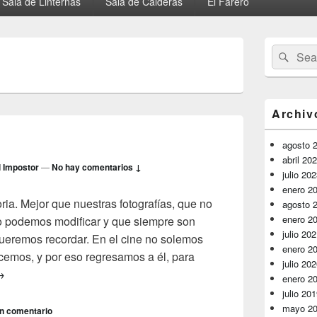
Sala de Linternas
Sala de Calderas
El Farero
El
Buscar
Busc
área
por:
de
widget
barra
lateral
Archiv
primaria
agosto 
abril 20
l Impostor
—
No hay comentarios ↓
julio 20
enero 2
ia. Mejor que nuestras fotografías, que no
agosto 
enero 2
 podemos modificar y que siempre son
julio 20
ueremos recordar. En el cine no solemos
enero 2
cemos, y por eso regresamos a él, para
julio 20
uestra historia
→
enero 2
julio 20
mayo 2
n comentario