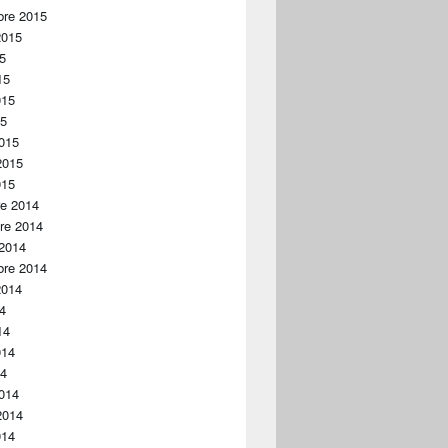
bre 2015
2015
15
15
015
15
015
2015
015
re 2014
re 2014
 2014
bre 2014
2014
14
14
014
14
014
2014
014