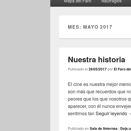
Mapa del Faro
Naufragios
principal
MES:
MAYO 2017
Nuestra historia
Publicado el
26/05/2017
por
El Faro de
El cine es nuestra mejor memor
son más que recuerdos que no
peores que los que nosotros q
aparecer, con él nunca enveje
N
sentirnos tan
Seguir leyendo
Publicado en
Sala de linternas
|
Deja u