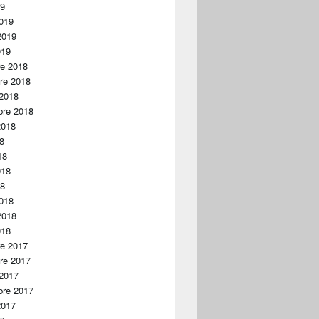
19
019
2019
019
re 2018
re 2018
 2018
bre 2018
2018
18
18
018
18
018
2018
018
re 2017
re 2017
 2017
bre 2017
2017