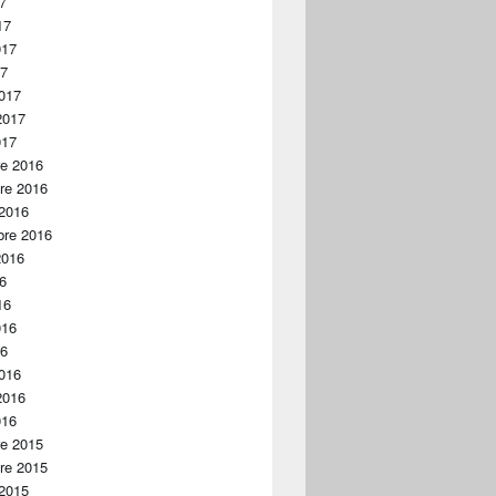
17
17
017
17
017
2017
017
re 2016
re 2016
 2016
bre 2016
2016
16
16
016
16
016
2016
016
re 2015
re 2015
 2015