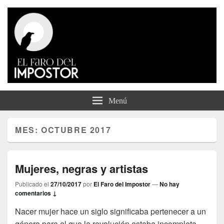
El Faro del Impostor
Menú
MES:
OCTUBRE 2017
Mujeres, negras y artistas
Publicado el
27/10/2017
por
El Faro del Impostor
—
No hay
comentarios ↓
Nacer mujer hace un siglo significaba pertenecer a un
género para el que la revolución estaba incompleta.