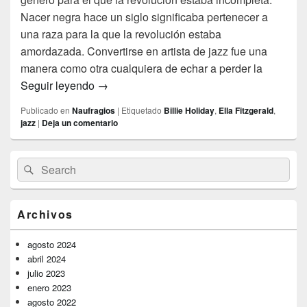
Nacer negra hace un siglo significaba pertenecer a
una raza para la que la revolución estaba
amordazada. Convertirse en artista de jazz fue una
manera como otra cualquiera de echar a perder la
Mujeres, negras y artistas
Seguir leyendo
→
Publicado en
Naufragios
|
Etiquetado
Billie Holiday
,
Ella Fitzgerald
,
jazz
|
Deja un comentario
El
Buscar
Buscar
área
por:
de
widget
barra
Archivos
lateral
primaria
agosto 2024
abril 2024
julio 2023
enero 2023
agosto 2022