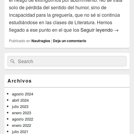
solo de pérdida del sentido del humor, sino de
incapacidad para la greguería, que no sé si continúa
estudiándose en las clases de Literatura. Hemos
Mercado 
llegado a ese punto en el que los
Seguir leyendo
→
Publicado en
Naufragios
|
Deja un comentario
El
Buscar
Buscar
área
por:
de
widget
barra
Archivos
lateral
primaria
agosto 2024
abril 2024
julio 2023
enero 2023
agosto 2022
enero 2022
julio 2021