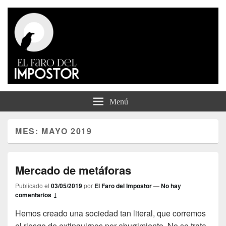
El Faro del Impostor
Menú
MES:
MAYO 2019
Mercado de metáforas
Publicado el
03/05/2019
por
El Faro del Impostor
—
No hay
comentarios ↓
Hemos creado una sociedad tan literal, que corremos
el riesgo de extinguirnos por aburrimiento. No se trata