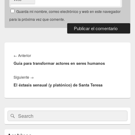
Guarda mi nombre, correo electrónico y web en este navegador
para la próxima vez que comente.
Navegación
de
Entrada
←
Anterior
entradas
Guía para transformar actores en seres humanos
anterior:
Entrada
Siguiente
→
El éxtasis sensual (y platónico) de Santa Teresa
siguiente:
El
Buscar
Buscar
área
por:
de
widget
barra