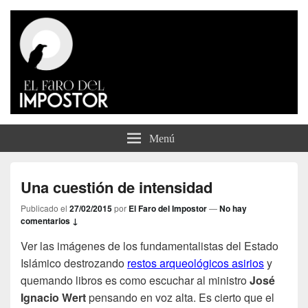
El Faro del Impostor
Menú
Una cuestión de intensidad
Publicado el
27/02/2015
por
El Faro del Impostor
—
No hay
comentarios ↓
Ver las imágenes de los fundamentalistas del Estado
Islámico destrozando
restos arqueológicos asirios
y
quemando libros es como escuchar al ministro
José
Ignacio Wert
pensando en voz alta. Es cierto que el