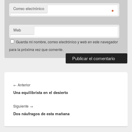
Correo electrónico
*
Web
Guarda mi nombre, correo electrónico y web en este navegador
para la próxima vez que comente.
Navegación
de
Entrada
←
Anterior
entradas
Una equilibrista en el desierto
anterior:
Entrada
Siguiente
→
Dos náufragos de esta mañana
siguiente: