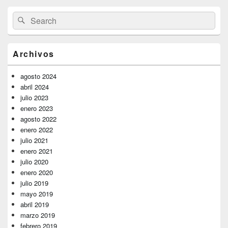
El
Buscar
Buscar
área
por:
de
widget
barra
Archivos
lateral
primaria
agosto 2024
abril 2024
julio 2023
enero 2023
agosto 2022
enero 2022
julio 2021
enero 2021
julio 2020
enero 2020
julio 2019
mayo 2019
abril 2019
marzo 2019
febrero 2019