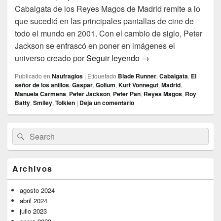
Cabalgata de los Reyes Magos de Madrid remite a lo
que sucedió en las principales pantallas de cine de
todo el mundo en 2001. Con el cambio de siglo, Peter
Jackson se enfrascó en poner en imágenes el
Gaspar y Gollum
universo creado por
Seguir leyendo
→
Publicado en
Naufragios
|
Etiquetado
Blade Runner
,
Cabalgata
,
El
señor de los anillos
,
Gaspar
,
Gollum
,
Kurt Vonnegut
,
Madrid
,
Manuela Carmena
,
Peter Jackson
,
Peter Pan
,
Reyes Magos
,
Roy
Batty
,
Smiley
,
Tolkien
|
Deja un comentario
El
Buscar
Buscar
área
por:
de
widget
barra
Archivos
lateral
primaria
agosto 2024
abril 2024
julio 2023