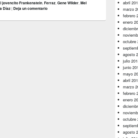
abril 20
l jovencito Frankenstein
,
Ferraz
,
Gene Wilder
,
Mel
a Díaz
|
Deja un comentario
marzo 2
febrero 
enero 2
diciemb
noviemb
octubre
septiem
agosto 
julio 20
junio 20
mayo 2
abril 20
marzo 2
febrero 
enero 2
diciemb
noviemb
octubre
septiem
agosto 