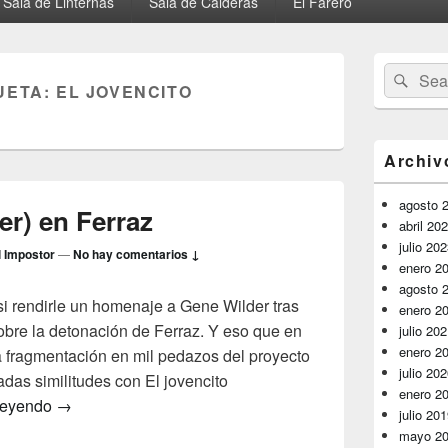
Sala de Linternas
Sala de Calderas
El Farero
El
Buscar
Busc
área
UETA:
EL JOVENCITO
por:
de
widget
barra
lateral
Archiv
primaria
agosto 
er) en Ferraz
abril 20
julio 20
l Impostor
—
No hay comentarios ↓
enero 2
agosto 
i rendirle un homenaje a Gene Wilder tras
enero 2
sobre la detonación de Ferraz. Y eso que en
julio 20
enero 2
a fragmentación en mil pedazos del proyecto
julio 20
das similitudes con El jovencito
enero 2
Hitchcock (y Wilder) en Ferraz
leyendo
→
julio 20
mayo 2