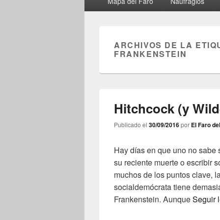
Mapa del Faro
Naufragios
principal
ARCHIVOS DE LA ETIQ
FRANKENSTEIN
Hitchcock (y Wild
Publicado el
30/09/2016
por
El Faro de
Hay días en que uno no sabe s
su reciente muerte o escribir 
muchos de los puntos clave, l
socialdemócrata tiene demasia
Frankenstein. Aunque
Seguir 