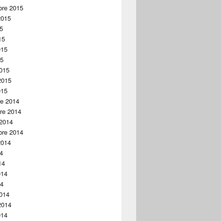
bre 2015
2015
15
15
015
15
015
2015
015
re 2014
re 2014
 2014
bre 2014
2014
14
14
014
14
014
2014
014