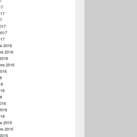
17
17
017
17
017
2017
017
re 2016
re 2016
 2016
bre 2016
2016
16
16
016
16
016
2016
016
re 2015
re 2015
 2015