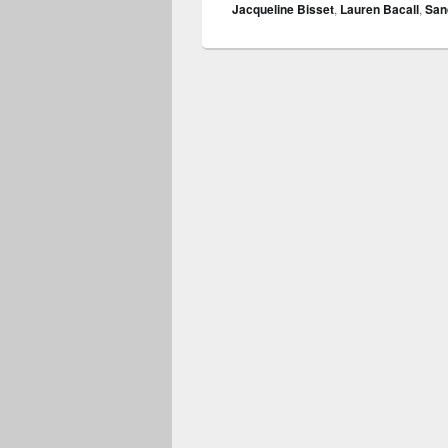
Jacqueline Bisset
,
Lauren Bacall
,
San