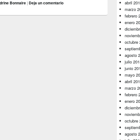
abril 20
drine Bonnaire
|
Deja un comentario
marzo 2
febrero 
enero 2
diciemb
noviemb
octubre
septiem
agosto 
julio 20
junio 20
mayo 2
abril 20
marzo 2
febrero 
enero 2
diciemb
noviemb
octubre
septiem
agosto 