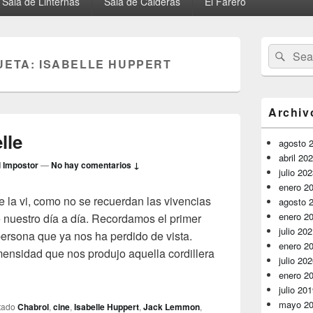
Sala de Linternas
Sala de Calderas
El Farero
El
Buscar
Busc
área
UETA:
ISABELLE HUPPERT
por:
de
widget
barra
lateral
Archiv
primaria
lle
agosto 
abril 20
l Impostor
—
No hay comentarios ↓
julio 20
enero 2
 la vi, como no se recuerdan las vivencias
agosto 
enero 2
nuestro día a día. Recordamos el primer
julio 20
rsona que ya nos ha perdido de vista.
enero 2
ensidad que nos produjo aquella cordillera
julio 20
abelle
enero 2
julio 20
mayo 2
tado
Chabrol
,
cine
,
Isabelle Huppert
,
Jack Lemmon
,