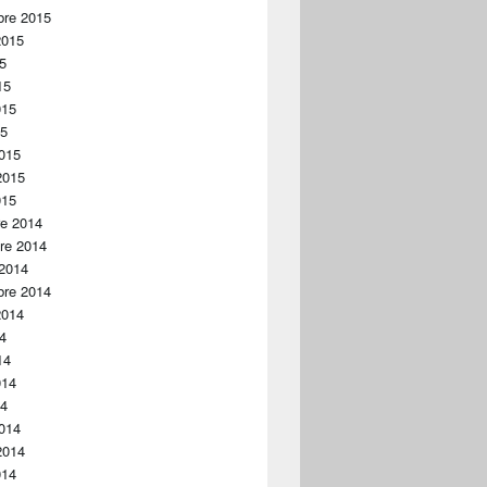
bre 2015
2015
15
15
015
15
015
2015
015
re 2014
re 2014
 2014
bre 2014
2014
14
14
014
14
014
2014
014