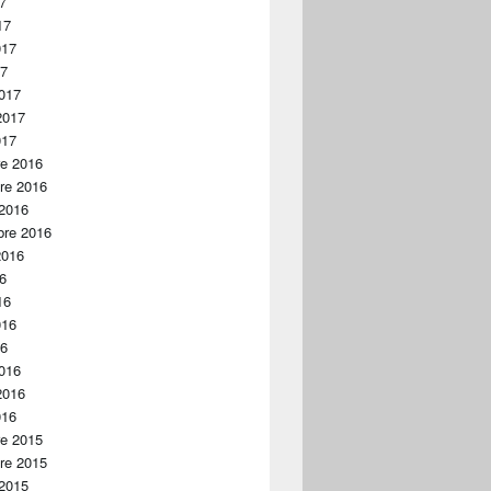
17
17
017
17
017
2017
017
re 2016
re 2016
 2016
bre 2016
2016
16
16
016
16
016
2016
016
re 2015
re 2015
 2015