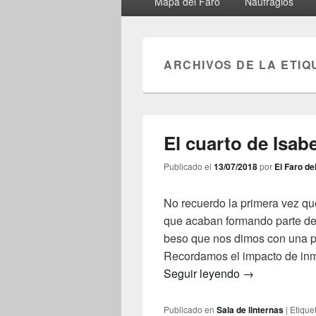
Mapa del Faro
Naufragios
principal
ARCHIVOS DE LA ETIQ
El cuarto de Isabe
Publicado el
13/07/2018
por
El Faro de
No recuerdo la primera vez que
que acaban formando parte de 
beso que nos dimos con una pe
Recordamos el impacto de inm
El cuarto de Is
Seguir leyendo
→
Publicado en
Sala de linternas
|
Etique