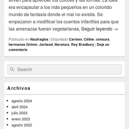
era encapsular a los más pequeños en un colorido
mundo de fantasía donde el mal no existía. Se
empezaron a modificar los cuentos infantiles para que
Juegos 
las amenazas fueran vegetarianas,
Seguir leyendo
→
Publicado en
Naufragios
|
Etiquetado
Carmen
,
Céline
,
censura
,
hermanos Grimm
,
Jarhead
,
literatura
,
Ray Bradbury
|
Deja un
comentario
El
Buscar
Buscar
área
por:
de
widget
barra
Archivos
lateral
primaria
agosto 2024
abril 2024
julio 2023
enero 2023
agosto 2022