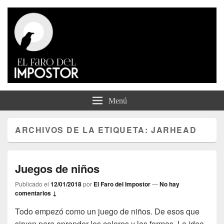
El Faro del Impostor
Menú
ARCHIVOS DE LA ETIQUETA:
JARHEAD
Juegos de niños
Publicado el
12/01/2018
por
El Faro del Impostor
—
No hay
comentarios ↓
Todo empezó como un juego de niños. De esos que
sirven para aprender los colores y las formas. La idea