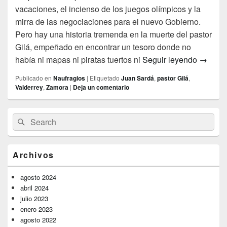
vacaciones, el incienso de los juegos olímpicos y la
mirra de las negociaciones para el nuevo Gobierno.
Pero hay una historia tremenda en la muerte del pastor
Gilá, empeñado en encontrar un tesoro donde no
La histo
había ni mapas ni piratas tuertos ni
Seguir leyendo
→
Publicado en
Naufragios
|
Etiquetado
Juan Sardá
,
pastor Gilá
,
Valderrey
,
Zamora
|
Deja un comentario
El
Buscar
Buscar
área
por:
de
widget
barra
Archivos
lateral
primaria
agosto 2024
abril 2024
julio 2023
enero 2023
agosto 2022