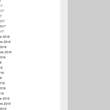
17
17
017
17
017
2017
017
re 2016
re 2016
 2016
bre 2016
2016
16
16
016
16
016
2016
016
re 2015
re 2015
 2015