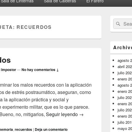
Sala de Linternas
Sala de Calderas
El Farero
El
Buscar
Busc
área
UETA:
RECUERDOS
por:
de
widget
barra
lateral
Archiv
primaria
dos
agosto 
abril 20
l Impostor
—
No hay comentarios ↓
julio 20
enero 2
minar los malos recuerdos con la aplicación
agosto 
enero 2
os de estrés postraumático, aseguran, como
julio 20
 la aplicación práctica y social y
enero 2
experimento militar, que es lo que parece.
julio 20
Recuerdos borrados
Bueno, no, mitigarlos,
Seguir leyendo
→
enero 2
julio 20
mayo 2
memoria
,
recuerdos
|
Deja un comentario