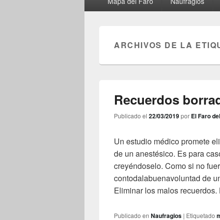
Mapa del Faro
Naufragios
principal
ARCHIVOS DE LA ETIQ
Recuerdos borra
Publicado el
22/03/2019
por
El Faro de
Un estudio médico promete eli
de un anestésico. Es para cas
creyéndoselo. Como si no fuera
contodalabuenavoluntad de un 
Eliminar los malos recuerdos. 
Publicado en
Naufragios
|
Etiquetado