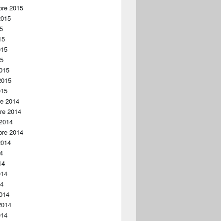
bre 2015
2015
15
15
015
15
015
2015
015
re 2014
re 2014
 2014
bre 2014
2014
14
14
014
14
014
2014
014