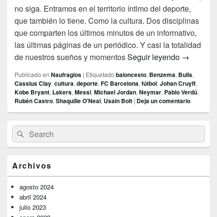
no siga. Entramos en el territorio íntimo del deporte,
que también lo tiene. Como la cultura. Dos disciplinas
que comparten los últimos minutos de un informativo,
las últimas páginas de un periódico. Y casi la totalidad
El territor
de nuestros sueños y momentos
Seguir leyendo
→
Publicado en
Naufragios
|
Etiquetado
baloncesto
,
Benzema
,
Bulls
,
Cassius Clay
,
cultura
,
deporte
,
FC Barcelona
,
fútbol
,
Johan Cruyff
,
Kobe Bryant
,
Lakers
,
Messi
,
Michael Jordan
,
Neymar
,
Pablo Verdú
,
Rubén Castro
,
Shaquille O'Neal
,
Usain Bolt
|
Deja un comentario
El
Buscar
Buscar
área
por:
de
widget
barra
Archivos
lateral
primaria
agosto 2024
abril 2024
julio 2023