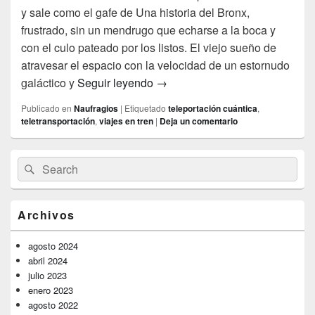
y sale como el gafe de Una historia del Bronx,
frustrado, sin un mendrugo que echarse a la boca y
con el culo pateado por los listos. El viejo sueño de
atravesar el espacio con la velocidad de un estornudo
Contradicciones
galáctico y
Seguir leyendo
→
Publicado en
Naufragios
|
Etiquetado
teleportación cuántica
,
teletransportación
,
viajes en tren
|
Deja un comentario
El
Buscar
Buscar
área
por:
de
widget
barra
Archivos
lateral
primaria
agosto 2024
abril 2024
julio 2023
enero 2023
agosto 2022