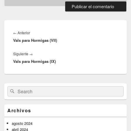
Navegación
de
Entrada
←
Anterior
entradas
Vals para Hormigas (VII)
anterior:
Entrada
Siguiente
→
Vals para Hormigas (IX)
siguiente:
El
Buscar
Buscar
área
por:
de
widget
barra
Archivos
lateral
primaria
agosto 2024
abril 2024