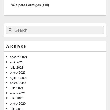
Vals para Hormigas (XIII)
siguiente:
El
Buscar
Buscar
área
por:
de
widget
barra
Archivos
lateral
primaria
agosto 2024
abril 2024
julio 2023
enero 2023
agosto 2022
enero 2022
julio 2021
enero 2021
julio 2020
enero 2020
julio 2019