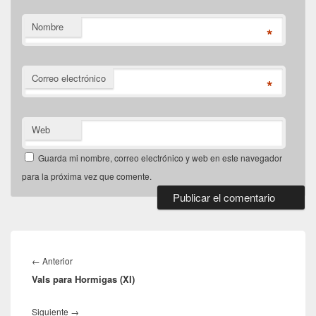
Nombre
*
Correo electrónico
*
Web
Guarda mi nombre, correo electrónico y web en este navegador
para la próxima vez que comente.
Navegación
de
Entrada
←
Anterior
entradas
Vals para Hormigas (XI)
anterior:
Entrada
Siguiente
→