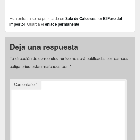
Esta entrada se ha publicado en
Sala de Calderas
por
El Faro del
Impostor
. Guarda el
enlace permanente
.
Deja una respuesta
Tu dirección de correo electrónico no será publicada.
Los campos
obligatorios están marcados con
*
Comentario
*