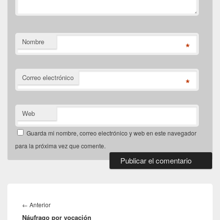
Nombre
*
Correo electrónico
*
Web
Guarda mi nombre, correo electrónico y web en este navegador
para la próxima vez que comente.
Navegación
de
Entrada
←
Anterior
entradas
Náufrago por vocación
anterior: