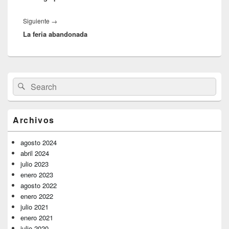
Entrada
Siguiente
→
La feria abandonada
siguiente:
El
Buscar
Buscar
área
por:
de
widget
barra
Archivos
lateral
primaria
agosto 2024
abril 2024
julio 2023
enero 2023
agosto 2022
enero 2022
julio 2021
enero 2021
julio 2020