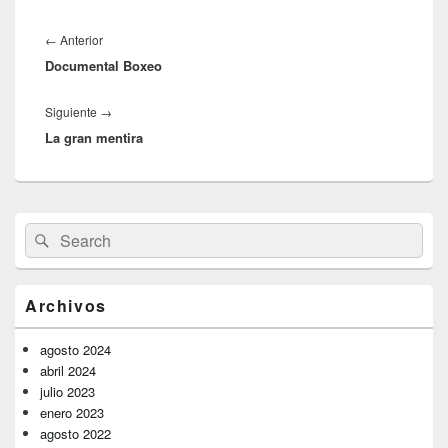
Navegación
de
Entrada
←
Anterior
entradas
Documental Boxeo
anterior:
Entrada
Siguiente
→
La gran mentira
siguiente:
El
Buscar
Buscar
área
por:
de
widget
barra
Archivos
lateral
primaria
agosto 2024
abril 2024
julio 2023
enero 2023
agosto 2022