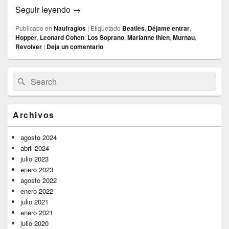
Cosas que no mueren
Seguir leyendo
→
Publicado en
Naufragios
|
Etiquetado
Beatles
,
Déjame entrar
,
Hopper
,
Leonard Cohen
,
Los Soprano
,
Marianne Ihlen
,
Murnau
,
Revolver
|
Deja un comentario
El
Buscar
Buscar
área
por:
de
widget
barra
Archivos
lateral
primaria
agosto 2024
abril 2024
julio 2023
enero 2023
agosto 2022
enero 2022
julio 2021
enero 2021
julio 2020