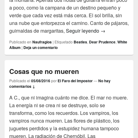
a poco, como la campana de un destino pequeño y
verde que cada vez está más cerca. El sol brilla, sin
una nube que entorpezca el camino. Canto de pájaros,
Hermosa como un
guirnaldas de margaritas,
Seguir leyendo
→
Publicado en
Naufragios
|
Etiquetado
Beatles
,
Dear Prudence
,
White
Album
|
Deja un comentario
Cosas que no mueren
Publicado el
05/08/2016
por
El Faro del Impostor
—
No hay
comentarios ↓
A C., que ni imagina cuánto me dice. El mar no muere.
La energía ni se crea ni se destruye, solo se
transforma, como los recuerdos. Los vampiros, los
vampiros nunca mueren. Las flores de plástico, los
juguetes perdidos y la estupidez humana tampoco
mueren. La radiación de Chernóbil. Las