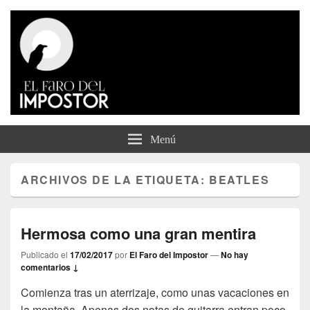
El Faro del Impostor
Menú
ARCHIVOS DE LA ETIQUETA:
BEATLES
Hermosa como una gran mentira
Publicado el
17/02/2017
por
El Faro del Impostor
—
No hay
comentarios ↓
Comienza tras un aterrizaje, como unas vacaciones en
la montaña. Apenas dos notas de guitarra entran poco