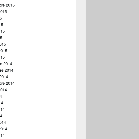
bre 2015
2015
15
15
015
15
015
2015
015
re 2014
re 2014
 2014
bre 2014
2014
14
14
014
14
014
2014
014