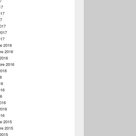
17
17
017
17
017
2017
017
re 2016
re 2016
 2016
bre 2016
2016
16
16
016
16
016
2016
016
re 2015
re 2015
 2015