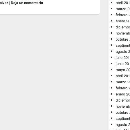
abril 20
olver
|
Deja un comentario
marzo 2
febrero 
enero 2
diciemb
noviemb
octubre
septiem
agosto 
julio 20
junio 20
mayo 2
abril 20
marzo 2
febrero 
enero 2
diciemb
noviemb
octubre
septiem
agosto 