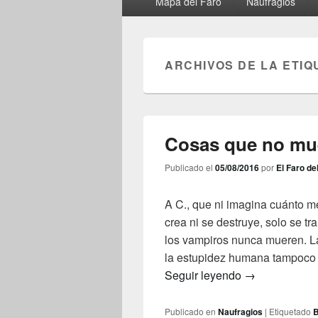
Mapa del Faro
Naufragios
principal
ARCHIVOS DE LA ETIQ
Cosas que no mu
Publicado el
05/08/2016
por
El Faro de
A C., que ni imagina cuánto me
crea ni se destruye, solo se t
los vampiros nunca mueren. Las
la estupidez humana tampoco 
Cosas que no
Seguir leyendo
→
Publicado en
Naufragios
|
Etiquetado
B