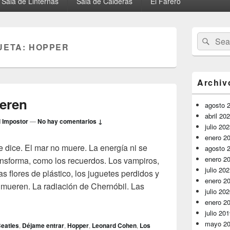
Sala de Linternas
Sala de Calderas
El Farero
El
Buscar
Busc
área
UETA:
HOPPER
por:
de
widget
barra
lateral
Archiv
primaria
eren
agosto 
abril 20
l Impostor
—
No hay comentarios ↓
julio 20
enero 2
 dice. El mar no muere. La energía ni se
agosto 
enero 2
ransforma, como los recuerdos. Los vampiros,
julio 20
 flores de plástico, los juguetes perdidos y
enero 2
mueren. La radiación de Chernóbil. Las
julio 20
 mueren
enero 2
julio 20
mayo 2
eatles
,
Déjame entrar
,
Hopper
,
Leonard Cohen
,
Los