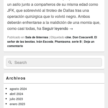
un asilo junto a compañeros de su misma edad como
JFK, que sobrevivió al tiroteo de Dallas tras una
operación quirúrgica que lo volvió negro. Ambos
deberán enfrentarse a la maldición de una momia que,
Paseo por los sótanos
como casi todas, ha
Seguir leyendo
→
Publicado en
Sala de linternas
|
Etiquetado
cine
,
Don Coscarelli
,
El
señor de las bestias
,
Iván Escoda
,
Phantasma
,
serie B
|
Deja un
comentario
El
Buscar
Buscar
área
por:
de
widget
barra
Archivos
lateral
primaria
agosto 2024
abril 2024
julio 2023
enero 2023