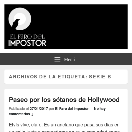
El Faro del Impostor
Menú
ARCHIVOS DE LA ETIQUETA:
SERIE B
Paseo por los sótanos de Hollywood
Publicado el
27/01/2017
por
El Faro del Impostor
—
No hay
comentarios ↓
Elvis vive, claro. Es un anciano que pasa sus días en
un asilo junto a compañeros de su misma edad como