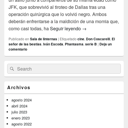
JFK, que sobrevivió al tiroteo de Dallas tras una
operación quirúrgica que lo volvió negro. Ambos
deberán enfrentarse a la maldición de una momia que,
Paseo por los sótanos
como casi todas, ha
Seguir leyendo
→
Publicado en
Sala de linternas
|
Etiquetado
cine
,
Don Coscarelli
,
El
señor de las bestias
,
Iván Escoda
,
Phantasma
,
serie B
|
Deja un
comentario
El
Buscar
Buscar
área
por:
de
widget
barra
Archivos
lateral
primaria
agosto 2024
abril 2024
julio 2023
enero 2023
agosto 2022