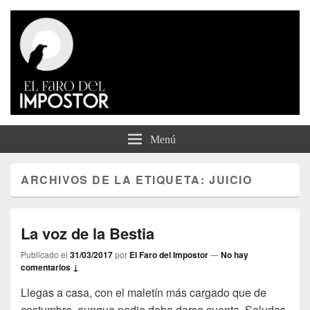
El Faro del Impostor
Menú
ARCHIVOS DE LA ETIQUETA:
JUICIO
La voz de la Bestia
Publicado el
31/03/2017
por
El Faro del Impostor
—
No hay
comentarios ↓
Llegas a casa, con el maletín más cargado que de
costumbre, aunque nadie deba darse cuenta. Saludas.