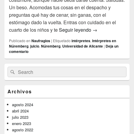
Un beso. Acomodas tus cosas en el despacho y
preguntas qué hay de cenar, sin ganas, con el
estómago dado la vuelta. Entras con cuidado en el
La voz de la Bestia
cuarto de los niños y te
Seguir leyendo
→
Publicado en
Naufragios
|
Etiquetado
intérpretes
,
Intérpretes en
Núremberg
,
juicio
,
Núremberg
,
Universidad de Alicante
|
Deja un
comentario
El
Buscar
Buscar
área
por:
de
widget
barra
Archivos
lateral
primaria
agosto 2024
abril 2024
julio 2023
enero 2023
agosto 2022