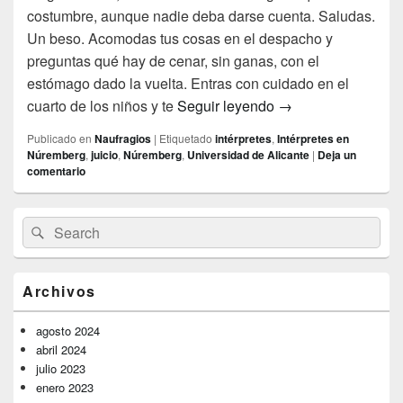
costumbre, aunque nadie deba darse cuenta. Saludas.
Un beso. Acomodas tus cosas en el despacho y
preguntas qué hay de cenar, sin ganas, con el
estómago dado la vuelta. Entras con cuidado en el
La voz de la Bestia
cuarto de los niños y te
Seguir leyendo
→
Publicado en
Naufragios
|
Etiquetado
intérpretes
,
Intérpretes en
Núremberg
,
juicio
,
Núremberg
,
Universidad de Alicante
|
Deja un
comentario
El
Buscar
Buscar
área
por:
de
widget
barra
Archivos
lateral
primaria
agosto 2024
abril 2024
julio 2023
enero 2023