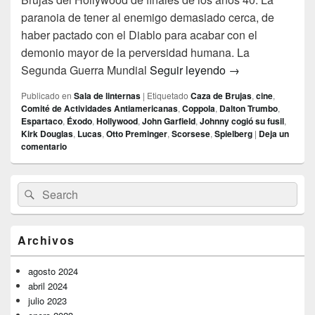
paranoia de tener al enemigo demasiado cerca, de
haber pactado con el Diablo para acabar con el
demonio mayor de la perversidad humana. La
Sombras en la pi
Segunda Guerra Mundial
Seguir leyendo
→
Publicado en
Sala de linternas
|
Etiquetado
Caza de Brujas
,
cine
,
Comité de Actividades Antiamericanas
,
Coppola
,
Dalton Trumbo
,
Espartaco
,
Éxodo
,
Hollywood
,
John Garfield
,
Johnny cogió su fusil
,
Kirk Douglas
,
Lucas
,
Otto Preminger
,
Scorsese
,
Spielberg
|
Deja un
comentario
El
Buscar
Buscar
área
por:
de
widget
barra
Archivos
lateral
primaria
agosto 2024
abril 2024
julio 2023