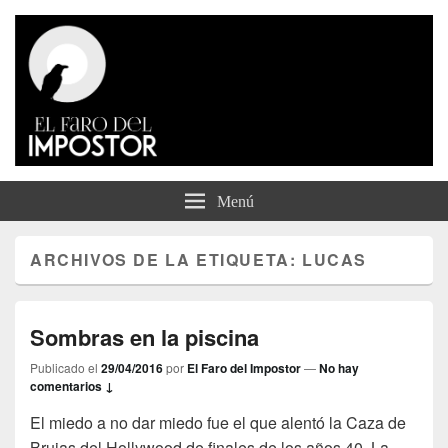
El Faro del Impostor
Menú
ARCHIVOS DE LA ETIQUETA:
LUCAS
Sombras en la piscina
Publicado el
29/04/2016
por
El Faro del Impostor
—
No hay
comentarios ↓
El miedo a no dar miedo fue el que alentó la Caza de
Brujas del Hollywood de finales de los años 40. La