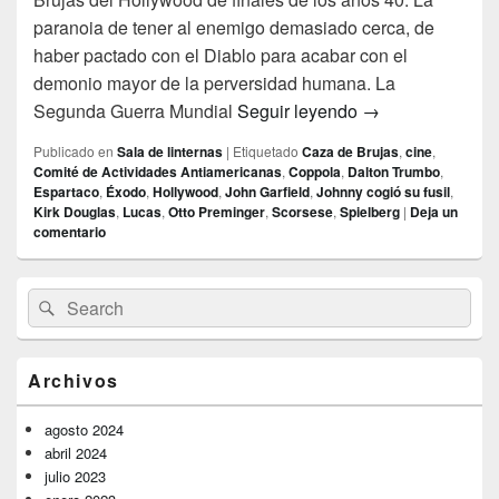
paranoia de tener al enemigo demasiado cerca, de
haber pactado con el Diablo para acabar con el
demonio mayor de la perversidad humana. La
Sombras en la pi
Segunda Guerra Mundial
Seguir leyendo
→
Publicado en
Sala de linternas
|
Etiquetado
Caza de Brujas
,
cine
,
Comité de Actividades Antiamericanas
,
Coppola
,
Dalton Trumbo
,
Espartaco
,
Éxodo
,
Hollywood
,
John Garfield
,
Johnny cogió su fusil
,
Kirk Douglas
,
Lucas
,
Otto Preminger
,
Scorsese
,
Spielberg
|
Deja un
comentario
El
Buscar
Buscar
área
por:
de
widget
barra
Archivos
lateral
primaria
agosto 2024
abril 2024
julio 2023