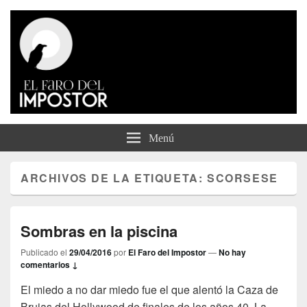
El Faro del Impostor
Menú
ARCHIVOS DE LA ETIQUETA:
SCORSESE
Sombras en la piscina
Publicado el
29/04/2016
por
El Faro del Impostor
—
No hay
comentarios ↓
El miedo a no dar miedo fue el que alentó la Caza de
Brujas del Hollywood de finales de los años 40. La