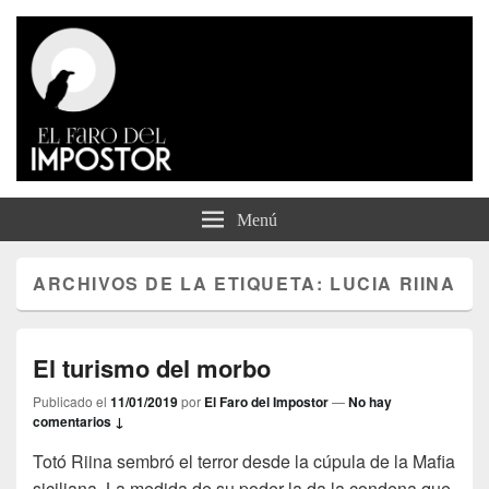
El Faro del Impostor
Menú
ARCHIVOS DE LA ETIQUETA:
LUCIA RIINA
El turismo del morbo
Publicado el
11/01/2019
por
El Faro del Impostor
—
No hay
comentarios ↓
Totó Riina sembró el terror desde la cúpula de la Mafia
siciliana. La medida de su poder la da la condena que