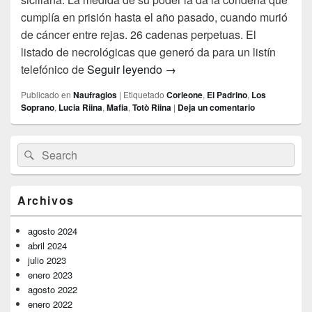
cumplía en prisión hasta el año pasado, cuando murió
de cáncer entre rejas. 26 cadenas perpetuas. El
listado de necrológicas que generó da para un listín
El turismo del morbo
telefónico de
Seguir leyendo
→
Publicado en
Naufragios
|
Etiquetado
Corleone
,
El Padrino
,
Los
Soprano
,
Lucia Riina
,
Mafia
,
Totò Riina
|
Deja un comentario
El
Buscar
Buscar
área
por:
de
widget
barra
Archivos
lateral
primaria
agosto 2024
abril 2024
julio 2023
enero 2023
agosto 2022
enero 2022