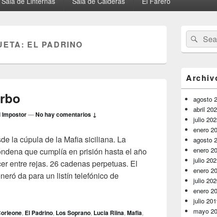
Sala de Linternas
Sala de Calderas
El Farero
El
Buscar
Busc
área
UETA:
EL PADRINO
por:
de
widget
barra
lateral
Archiv
primaria
orbo
agosto 
abril 20
l Impostor
—
No hay comentarios ↓
julio 20
enero 2
de la cúpula de la Mafia siciliana. La
agosto 
enero 2
ondena que cumplía en prisión hasta el año
julio 20
r entre rejas. 26 cadenas perpetuas. El
enero 2
neró da para un listín telefónico de
julio 20
 morbo
enero 2
julio 20
mayo 2
orleone
,
El Padrino
,
Los Soprano
,
Lucia Riina
,
Mafia
,