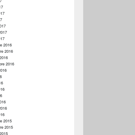
17
17
017
17
017
2017
017
re 2016
re 2016
 2016
bre 2016
2016
16
16
016
16
016
2016
016
re 2015
re 2015
 2015