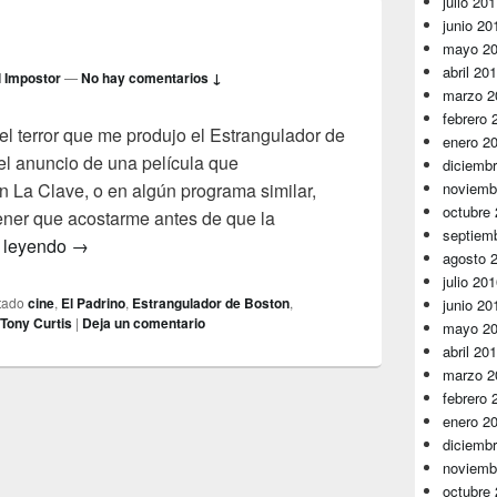
julio 20
junio 20
mayo 2
abril 20
l Impostor
—
No hay comentarios ↓
marzo 2
febrero 
l terror que me produjo el Estrangulador de
enero 2
el anuncio de una película que
diciemb
 La Clave, o en algún programa similar,
noviemb
octubre
ener que acostarme antes de que la
septiem
El cine y el Mal
 leyendo
→
agosto 
julio 20
tado
cine
,
El Padrino
,
Estrangulador de Boston
,
junio 20
Tony Curtis
|
Deja un comentario
mayo 2
abril 20
marzo 2
febrero 
enero 2
diciemb
noviemb
octubre