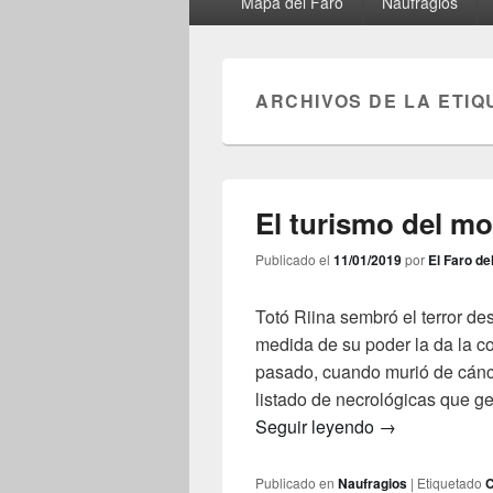
Mapa del Faro
Naufragios
principal
ARCHIVOS DE LA ETIQ
El turismo del m
Publicado el
11/01/2019
por
El Faro de
Totó Riina sembró el terror des
medida de su poder la da la c
pasado, cuando murió de cánce
listado de necrológicas que ge
El turismo del
Seguir leyendo
→
Publicado en
Naufragios
|
Etiquetado
C