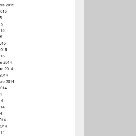
bre 2015
2015
15
15
015
15
015
2015
015
re 2014
re 2014
 2014
bre 2014
2014
14
14
014
14
014
2014
014