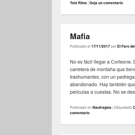
Totò Riina
|
Deja un comentario
Mafia
Publicado el
17/11/2017
por
El Faro de
No es fácil llegar a Corleone
carretera de montaña que tien
trashumantes, con un pedregal
abandonado. Hay también que 
películas a cuestas. No se de
Publicado en
Naufragios
|
Etiquetado
C
comentario