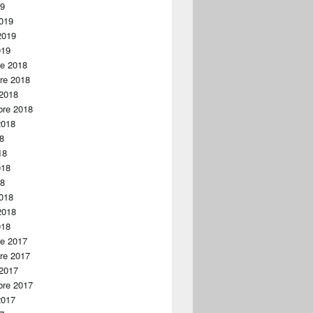
19
019
2019
019
re 2018
re 2018
 2018
bre 2018
2018
18
18
018
18
018
2018
018
re 2017
re 2017
 2017
bre 2017
2017