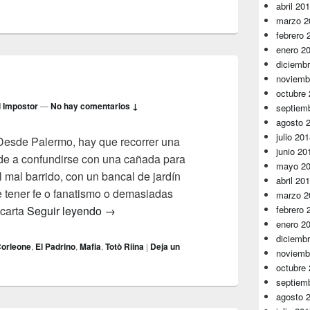
abril 20
marzo 2
febrero 
enero 2
diciemb
noviemb
octubre
l Impostor
—
No hay comentarios ↓
septiem
agosto 
julio 20
. Desde Palermo, hay que recorrer una
junio 20
de a confundirse con una cañada para
mayo 2
 mal barrido, con un bancal de jardín
abril 20
tener fe o fanatismo o demasiadas
marzo 2
Mafia
scarta
Seguir leyendo
→
febrero 
enero 2
diciemb
orleone
,
El Padrino
,
Mafia
,
Totò Riina
|
Deja un
noviemb
octubre
septiem
agosto 