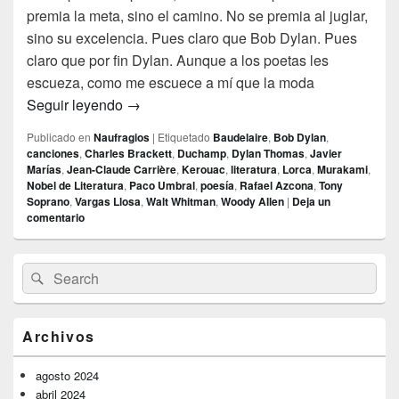
premia la meta, sino el camino. No se premia al juglar,
sino su excelencia. Pues claro que Bob Dylan. Pues
claro que por fin Dylan. Aunque a los poetas les
escueza, como me escuece a mí que la moda
Por supuesto que Dylan
Seguir leyendo
→
Publicado en
Naufragios
|
Etiquetado
Baudelaire
,
Bob Dylan
,
canciones
,
Charles Brackett
,
Duchamp
,
Dylan Thomas
,
Javier
Marías
,
Jean-Claude Carrière
,
Kerouac
,
literatura
,
Lorca
,
Murakami
,
Nobel de Literatura
,
Paco Umbral
,
poesía
,
Rafael Azcona
,
Tony
Soprano
,
Vargas Llosa
,
Walt Whitman
,
Woody Allen
|
Deja un
comentario
El
Buscar
Buscar
área
por:
de
widget
barra
Archivos
lateral
primaria
agosto 2024
abril 2024