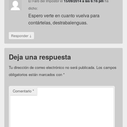
El Faro del Impostor
el
15/09/2014 a las 6:16 pm
ha
dicho:
Espero verte en cuanto vuelva para
contártelas, destrabalenguas.
↓
Responder
Deja una respuesta
Tu dirección de correo electrónico no será publicada.
Los campos
obligatorios están marcados con
*
Comentario
*