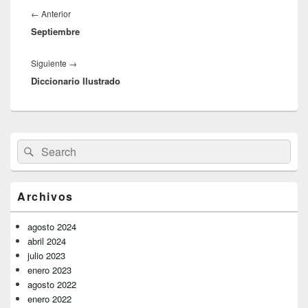
de
Entrada
←
Anterior
entradas
Septiembre
anterior:
Entrada
Siguiente
→
Diccionario Ilustrado
siguiente:
El
Buscar
Buscar
área
por:
de
widget
barra
Archivos
lateral
primaria
agosto 2024
abril 2024
julio 2023
enero 2023
agosto 2022
enero 2022